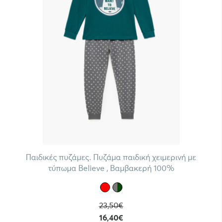
Παιδικές πυζάμες. Πυζάμα παιδική χειμερινή με
τύπωμα Believe , Bαμβακερή 100%
23,50€
16,40€