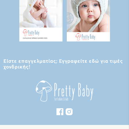
Είστε επαγγελματίας; Εγγραφείτε εδώ για τιμές
χονδρικής!