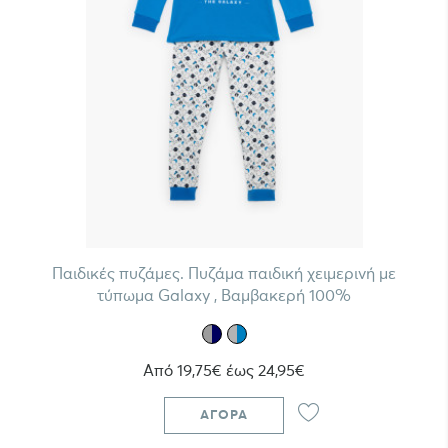
Παιδικές πυζάμες. Πυζάμα παιδική χειμερινή με
τύπωμα Galaxy , Bαμβακερή 100%
Από 19,75€ έως 24,95€
ΑΓΟΡΆ