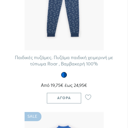
Παιδικές πυζάμες. Πυζάμα παιδική χειμερινή με
τύπωμα Roar , Bαμβακερή 100%
Από 19,75€ έως 24,95€
ΑΓΟΡΆ
SALE