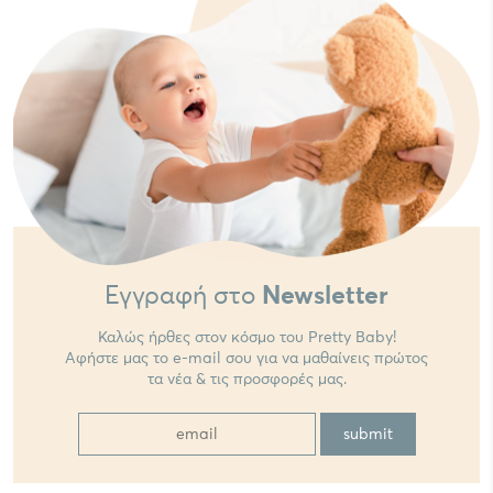
Εγγραφή στο
Newsletter
Καλώς ήρθες στον κόσμο του Pretty Baby!
Αφήστε μας το e-mail σου για να μαθαίνεις πρώτος
τα νέα & τις προσφορές μας.