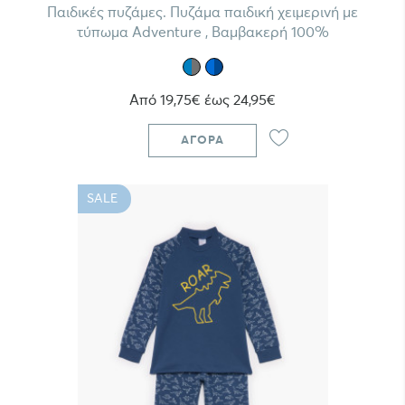
Παιδικές πυζάμες. Πυζάμα παιδική χειμερινή με
τύπωμα Adventure , Bαμβακερή 100%
Από 19,75€ έως 24,95€
ΑΓΟΡΆ
SALE