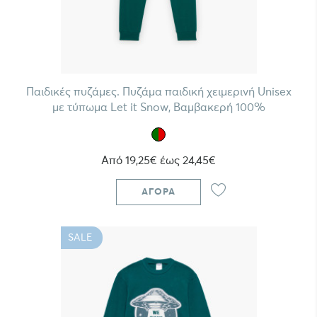
Παιδικές πυζάμες. Πυζάμα παιδική χειμερινή Unisex
με τύπωμα Let it Snow, Bαμβακερή 100%
Από 19,25€ έως 24,45€
ΑΓΟΡΆ
SALE