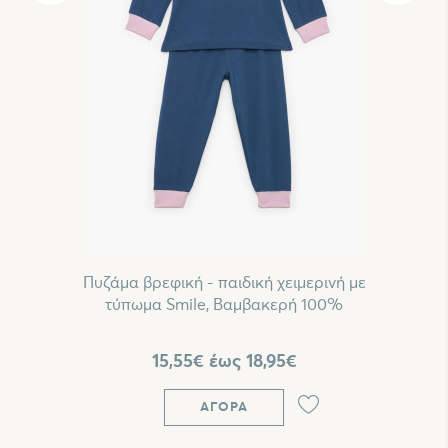
Πυζάμα βρεφική - παιδική χειμερινή με
τύπωμα Smile, Βαμβακερή 100%
15,55€ έως 18,95€
ΑΓΟΡΆ