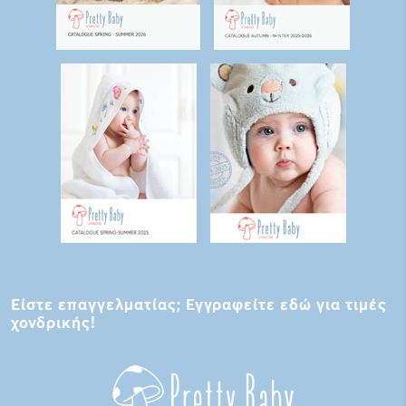
Είστε επαγγελματίας; Εγγραφείτε εδώ για τιμές
χονδρικής!