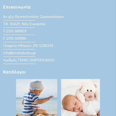
Επικοινωνία
6ο χλμ.Θεσσαλονίκης Ωραιοκάστρου
Τ.Κ. 56429, Νέα Ευκαρπία
Τ 2310 681859
F 2310 681886
Γραφεία Αθηνών: 210 5238393
info@prettybaby.gr
Αριθμός ΓΕΜΗ: 058714704000
Κατάλογοι