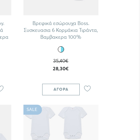
y.
Βρεφικά εσώρουχα Boss.
τά
Συσκευασια 6 Κορμάκια Τιράντα,
κερα
Βαμβακερα 100%
35,40€
28,30€
ΑΓΟΡΆ
SALE