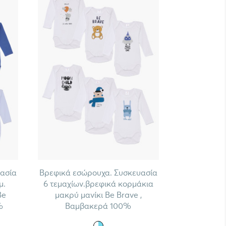
ασία
Βρεφικά εσώρουχα. Συσκευασία
μ.
6 τεμαχίων.βρεφικά κορμάκια
Be
μακρύ μανίκι Be Brave ,
%
Βαμβακερά 100%