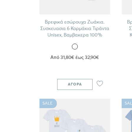
Βρεφικά εσώρουχα Ζωάκια.
Βρ
Συσκευασια 6 Κορμάκια Τιράντα
Σ
Unisex, Βαμβακερα 100%
Κ
Από 31,80€ έως 32,90€
ΑΓΟΡΆ
SALE
SAL