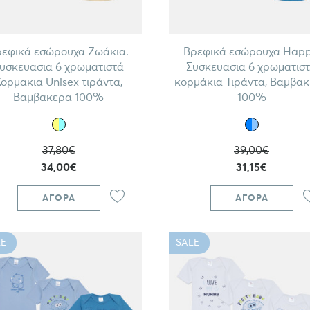
εφικά εσώρουχα Ζωάκια.
Βρεφικά εσώρουχα Happ
υσκευασια 6 χρωματιστά
Συσκευασια 6 χρωματισ
ορμακια Unisex τιράντα,
κορμάκια Τιράντα, Βαμβα
Βαμβακερα 100%
100%
37,80€
39,00€
34,00€
31,15€
ΑΓΟΡΆ
ΑΓΟΡΆ
E
SALE