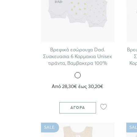
Βρεφικά εσώρουχα Dad.
Βρε
Συσκευασια 6 Κορμακια Unisex
Σ
τιράντα, Βαμβακερα 100%
Κορ
Από 28,30€ έως 30,20€
ΑΓΟΡΆ
SALE
SAL