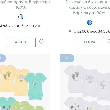
ρμάκια Τιράντα, Βαμβακερα
Συσκευασια 6 χρωματισ
100%
Κορμακια κοντό μανίκι,
Βαμβακερα 100%
Από 28,30€ έως 30,20€
Από 32,60€ έως 34,55€
ΑΓΟΡΆ
ΑΓΟΡΆ
E
SALE