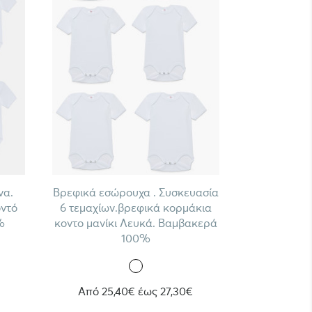
να.
Βρεφικά εσώρουχα . Συσκευασία
οντό
6 τεμαχίων.βρεφικά κορμάκια
%
κοντο μανίκι Λευκά. Βαμβακερά
100%
Από 25,40€ έως 27,30€