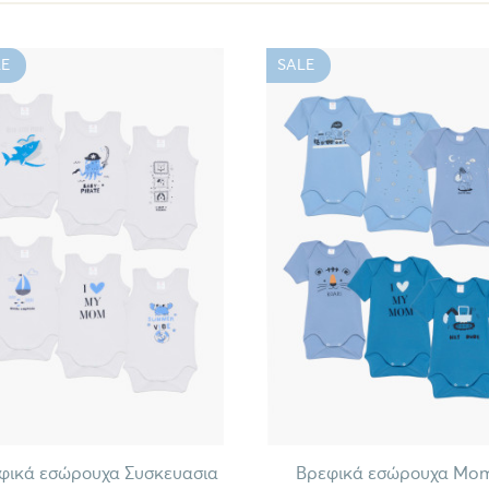
E
SALE
φικά εσώρουχα Συσκευασια
Βρεφικά εσώρουχα Mom