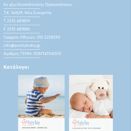
6ο χλμ.Θεσσαλονίκης Ωραιοκάστρου
Τ.Κ. 56429, Νέα Ευκαρπία
Τ 2310 681859
F 2310 681886
Γραφεία Αθηνών: 210 5238393
info@prettybaby.gr
Αριθμός ΓΕΜΗ: 058714704000
Κατάλογοι