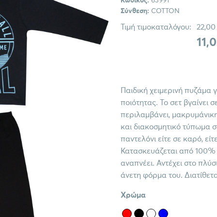
Κωδικός:
63991
Σύνθεση:
COTTON
Τιμή τιμοκαταλόγου:
22,00
11,
Παιδική χειμερινή πυζάμα
ποιότητας. Το σετ βγαίνει 
περιλαμβάνει, μακρυμάνικ
και διακοσμητικό τύπωμα στ
παντελόνι είτε σε καρό, εί
Κατασκευάζεται από 100% π
αναπνέει. Αντέχει στο πλύσι
άνετη φόρμα του. Διατίθετα
Χρώμα