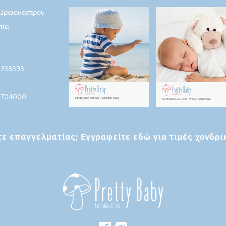
 Ωραιοκάστρου
πία
5238393
4704000
τε επαγγελματίας; Εγγραφείτε εδώ για τιμές χονδρι