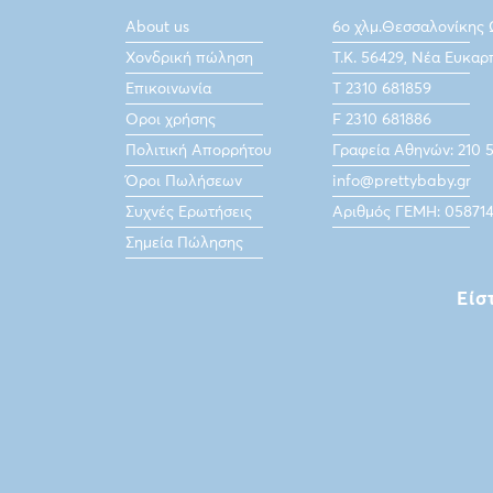
About us
6ο χλμ.Θεσσαλονίκης
Χονδρική πώληση
Τ.Κ. 56429, Νέα Ευκαρ
Επικοινωνία
Τ 2310 681859
Οροι χρήσης
F 2310 681886
Πολιτική Απορρήτου
Γραφεία Αθηνών: 210 
Όροι Πωλήσεων
info@prettybaby.gr
Συχνές Ερωτήσεις
Αριθμός ΓΕΜΗ: 05871
Σημεία Πώλησης
Είσ