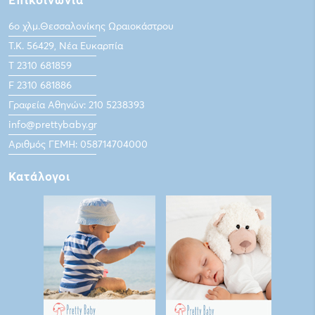
Επικοινωνία
6ο χλμ.Θεσσαλονίκης Ωραιοκάστρου
Τ.Κ. 56429, Νέα Ευκαρπία
Τ 2310 681859
F 2310 681886
Γραφεία Αθηνών: 210 5238393
info@prettybaby.gr
Αριθμός ΓΕΜΗ: 058714704000
Κατάλογοι