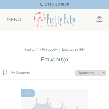
2310 681859
MENU
Κορίτσι 4 - 16 χρονών
Εσώρουχο (99)
Εσώρουχο
99 Προϊόντα
SALE