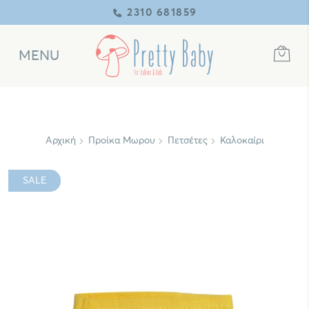
2310 681859
MENU
Αρχική
Προίκα Μωρου
Πετσέτες
Καλοκαίρι
SALE