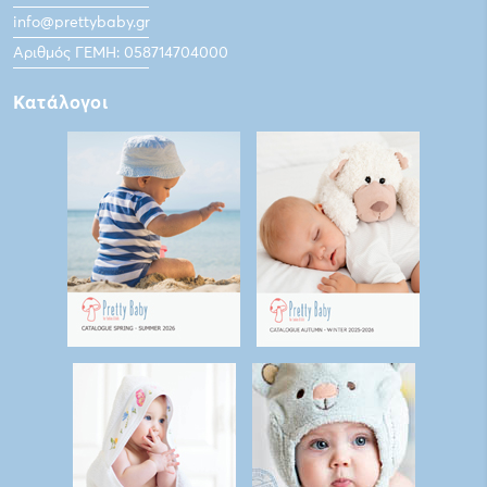
info@prettybaby.gr
Αριθμός ΓΕΜΗ: 058714704000
Κατάλογοι