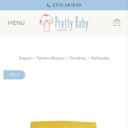
2310 681859
MENU
Αρχική
Προίκα Μωρου
Πετσέτες
Καλοκαίρι
SALE