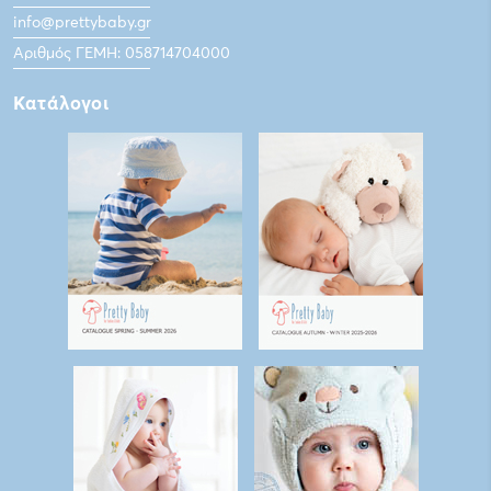
info@prettybaby.gr
Αριθμός ΓΕΜΗ: 058714704000
Κατάλογοι