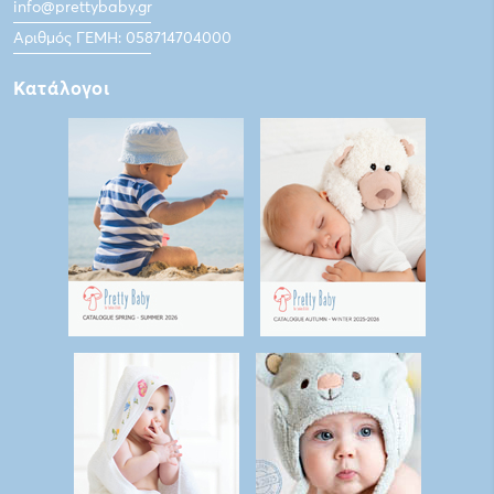
info@prettybaby.gr
Αριθμός ΓΕΜΗ: 058714704000
Κατάλογοι