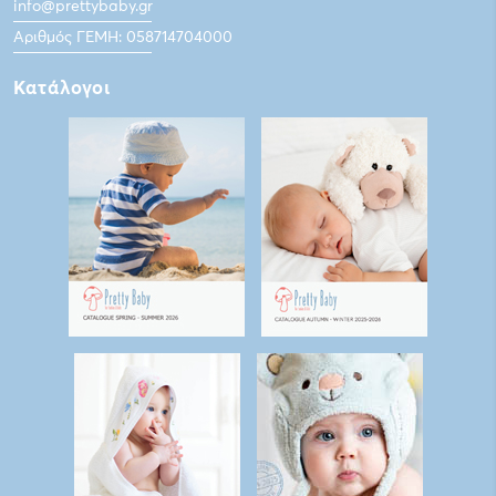
info@prettybaby.gr
Αριθμός ΓΕΜΗ: 058714704000
Κατάλογοι