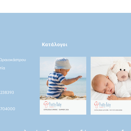
Κατάλογοι
 Ωραιοκάστρου
πία
5238393
4704000