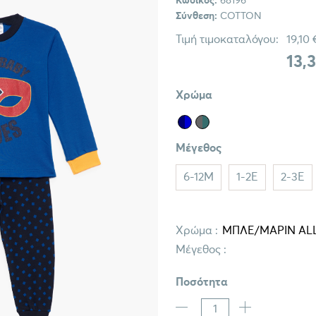
Κωδικός:
68196
Σύνθεση:
COTTON
Τιμή τιμοκαταλόγου:
19,10 
13,
Χρώμα
Μέγεθος
6-12M
1-2E
2-3E
Χρώμα :
Μέγεθος :
Ποσότητα