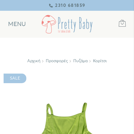
2310 681859
MENU
Αρχική
Προσφορές
Πυζάμα
Κορίτσι
SALE