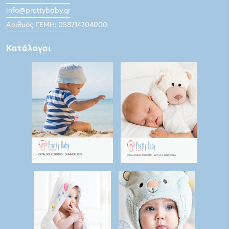
info@prettybaby.gr
Αριθμός ΓΕΜΗ: 058714704000
Κατάλογοι