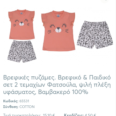
Βρεφικές πυζάμες. Βρεφικό & Παιδικό
σετ 2 τεμαχίων Φατσούλα, ψιλή πλέξη
υφάσματος, Βαμβακερό 100%
Κωδικός:
65531
Σύνθεση:
COTTON
Τιμή τιμοκαταλόγου:
15,10 €
Κερδίζεις:
4,50 €