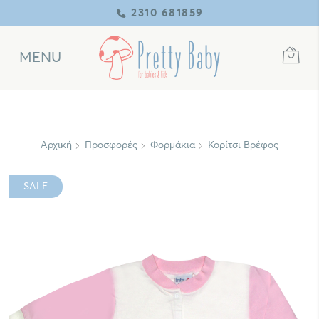
2310 681859
MENU
Αρχική
Προσφορές
Φορμάκια
Κορίτσι Βρέφος
SALE