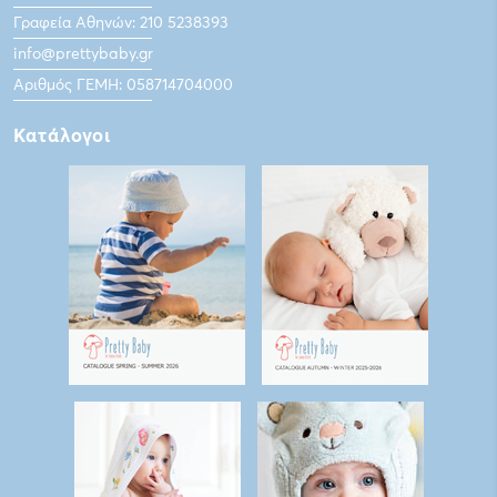
Γραφεία Αθηνών: 210 5238393
info@prettybaby.gr
Αριθμός ΓΕΜΗ: 058714704000
Κατάλογοι